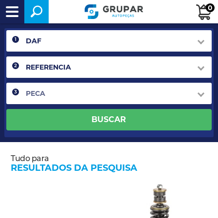
0
1
2
3
BUSCAR
RESULTADOS DA PESQUISA