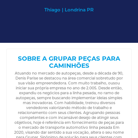
Thiago
| Londrina PR
SOBRE A GRUPAR PEÇAS PARA
CAMINHÕES
Atuando no mercado de autopeças, desde a década de 90,
Denis Parise se destacou na área comercial sobretudo por
sua visão empreendedora. Com muito trabalho, ousou
iniciar sua própria empresa no ano de 2.005. Desde então,
expandiu os negócios para a linha pesada, no ramo de
autopeças, sempre buscando implementar ideias simples
mas inovadoras. Com habilidade, treinou diversos
vendedores valorizando método de trabalho e
relacionamento com seus clientes. Agrupando pessoas
competentes e com incansável desejo de atingir seus
objetivos, hoje é referência em fornecimento de peças para
o mercado de transporte automotivo linha pesada Em
2020, visando dar sentido a sua vocação, altera o seu nome
para Grupar. Sinônimo de solução para seus clientes com