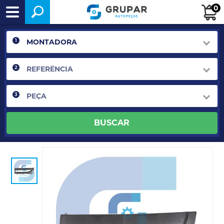
0
1
2
3
BUSCAR