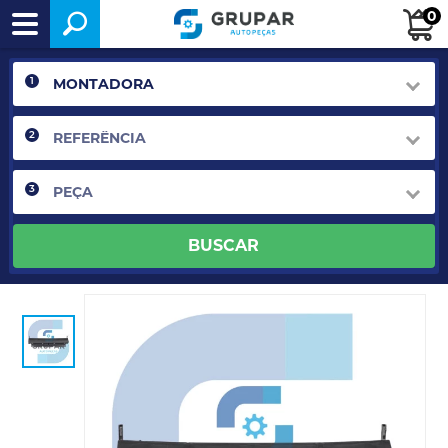
0
1
2
3
BUSCAR