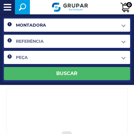
0
1
2
3
BUSCAR