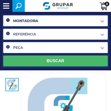
0
1
2
3
BUSCAR