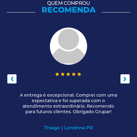
QUEM COMPROU
RECOMENDA
 com uma
Gostei muito da determinação e empen
m o
do atendimento feito pelo profissional,
comendo
recomendo para novos clientes. Obriga
rupar!
pela parceria formada.
joao vitor
| criciuma SC