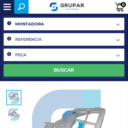
0
1
2
3
BUSCAR